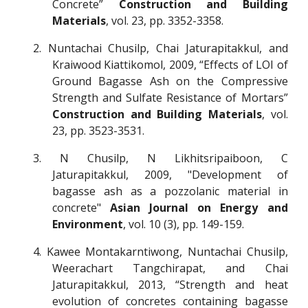
Concrete”
Construction and Building
Materials
, vol. 23, pp. 3352-3358.
2. Nuntachai Chusilp, Chai Jaturapitakkul, and
Kraiwood Kiattikomol, 2009, “Effects of LOI of
Ground Bagasse Ash on the Compressive
Strength and Sulfate Resistance of Mortars”
Construction and Building Materials
, vol.
23, pp. 3523-3531.
3. N Chusilp,
N Likhitsripaiboon, C
Jaturapitakkul, 2009, "Development of
bagasse ash as a pozzolanic mater
ial in
concrete"
Asian Journal on Energy and
Environment
, vol. 10 (3), pp. 149-159.
4
.
Kawee Montakarntiwong, Nuntachai Chusilp,
Weerachart Tangchirapat, and Chai
Jaturapitakkul, 2013, “Strength and heat
evolution of concretes containing bagasse