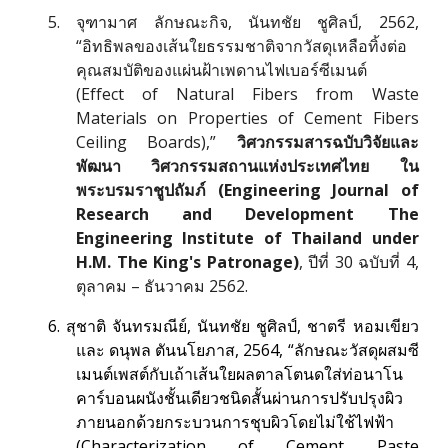
5.
จุฑามาศ ลักษณะกิจ, นันทชัย ชูศิลป์, 2562,
“อิทธิพลของเส้นใยธรรมชาติจากวัสดุเหลือทิ้งต่อ
คุณสมบัติของแผ่นฝ้าเพดานไฟเบอร์ซีเมนต์
(Effect of
Natural Fibers from Waste
Materials on Properties of Cement Fibers
Ceiling Boards)
,”
วิศวกรรมสารฉบับวิจัยและ
พัฒนา วิศวกรรมสถานแห่งประเทศไทย ใน
พระบรมราชูป
ถั
มภ์ (Engineering Journal of
Research and Developm
ent The
Engineering Institute of Thailand under
H.M. The King's Patronage)
, ปีที่ 30 ฉบับที่ 4,
ตุลาคม – ธันวาคม 2562.
6. สุชาติ จันทรมณีย์, นันทชัย ชูศิลป์, ชาตรี หอมเขียว
และ ดนุพล ตันนโยภาส, 2564, “ลักษณะวัสดุผสมซี
เมนต์เพสต์กับเถ้าเส้นใยผลตาลโตนดใส่ท่อนาโน
คาร์บอนผนังชั้นเดียวชนิดสั้นผ่านการปรับปรุงผิว
ภายนอกด้วยกระบวนการชุบผิวโดยไม่ใช้ไฟฟ้า
(Characterization of Cement Paste